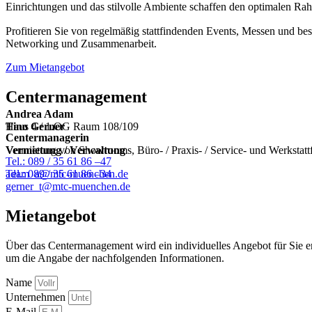
Einrichtungen und das stilvolle Ambiente schaffen den optimalen R
Profitieren Sie von regelmäßig stattfindenden Events, Messen und bes
Networking und Zusammenarbeit.
Zum Mietangebot
Centermanagement
Andrea Adam
Haus 4 / 1.OG Raum 108/109
Tino Gerner
Centermanagerin
Vermietung von Showrooms, Büro- / Praxis- / Service- und Werkstatt
Vermietung / Verwaltung
Tel.: 089 / 35 61 86 –47
adam_a@mtc-muenchen.de
Tel.: 089 / 35 61 86 –34
gerner_t@mtc-muenchen.de
Mietangebot
Über das Centermanagement wird ein individuelles Angebot für Sie era
um die Angabe der nachfolgenden Informationen.
Name
Unternehmen
E-Mail